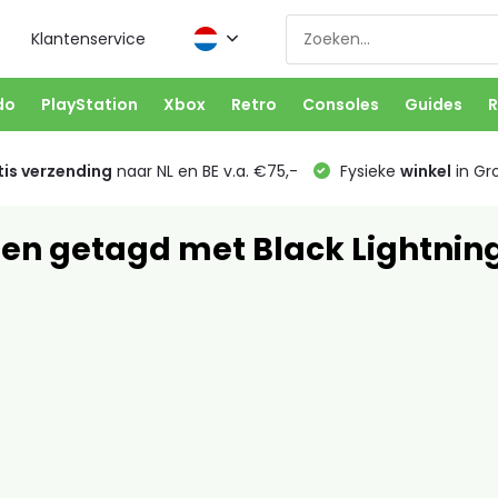
Klantenservice
do
PlayStation
Xbox
Retro
Consoles
Guides
R
is verzending
naar NL en BE v.a. €75,-
Fysieke
winkel
in Gr
en getagd met Black Lightnin