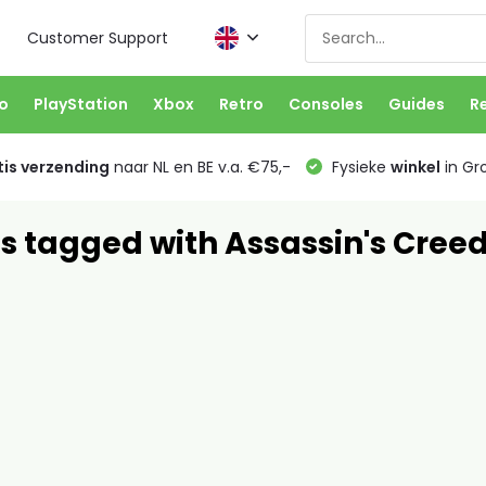
Customer Support
o
PlayStation
Xbox
Retro
Consoles
Guides
R
is verzending
naar NL en BE v.a. €75,-
Fysieke
winkel
in Gr
s tagged with Assassin's Creed