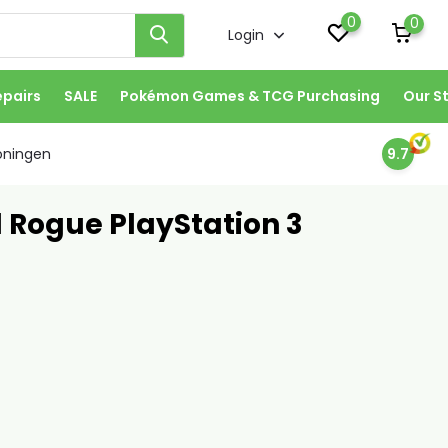
0
0
Login
epairs
SALE
Pokémon Games & TCG Purchasing
Our S
oningen
9.7
 Rogue PlayStation 3