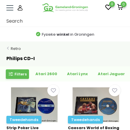
0
0
Fysieke
winkel
in Groningen
Retro
Philips CD-I
Atari 2600
Atari Lynx
Atari Jaguar
Filters
Tweedehands
Tweedehands
Strip Poker Live
Caesars World of Boxing