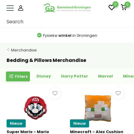
0
0
Fysieke
winkel
in Groningen
Merchandise
Bedding & Pillows Merchandise
Disney
Harry Potter
Marvel
Mine
Filters
Nieuw
Nieuw
Super Mario - Mario
Minecraft - Alex Cushion