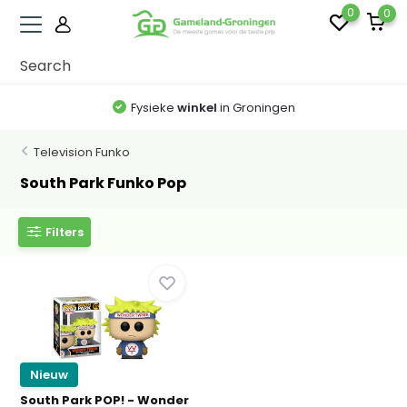
0
0
Fysieke
winkel
in Groningen
Television Funko
South Park Funko Pop
Filters
Nieuw
South Park POP! - Wonder