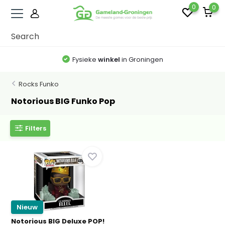
0
0
Fysieke
winkel
in Groningen
Rocks Funko
Notorious BIG Funko Pop
Filters
Nieuw
Notorious BIG Deluxe POP!