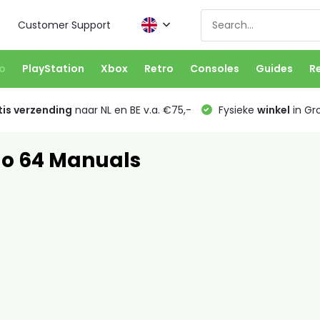
Customer Support
o
PlayStation
Xbox
Retro
Consoles
Guides
R
is verzending
naar NL en BE v.a. €75,-
Fysieke
winkel
in Gr
o 64 Manuals