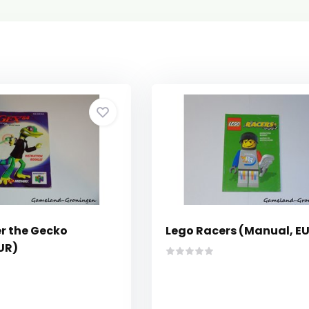
er the Gecko
Lego Racers (Manual, E
UR)