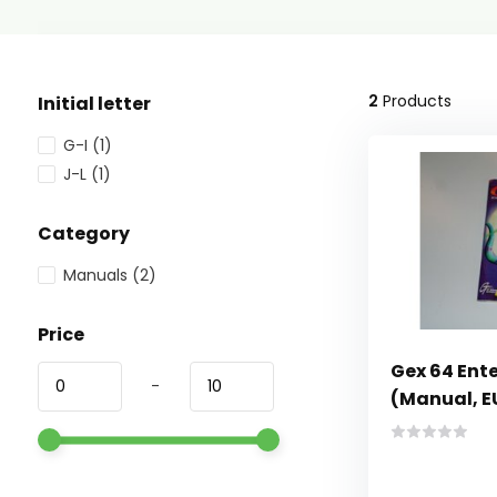
2
Products
Initial letter
G-I
(1)
J-L
(1)
Category
Manuals
(2)
Price
Gex 64 Ent
-
(Manual, E