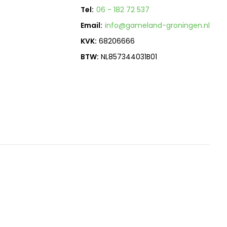
Tel:
06 - 182 72 537
Email:
info@gameland-groningen.nl
KVK:
68206666
BTW:
NL857344031B01