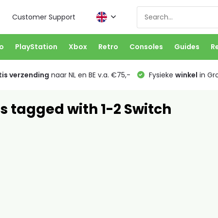
Customer Support
o
PlayStation
Xbox
Retro
Consoles
Guides
R
is verzending
naar NL en BE v.a. €75,-
Fysieke
winkel
in Gr
s tagged with 1-2 Switch