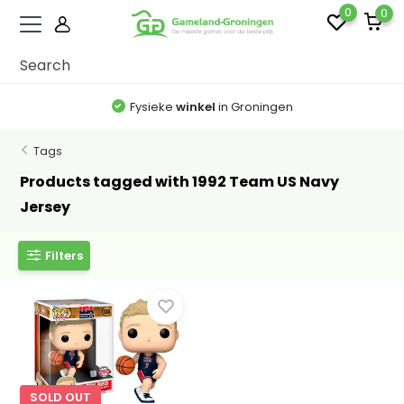
0
0
Fysieke
winkel
in Groningen
Tags
Products tagged with 1992 Team US Navy
Jersey
Filters
SOLD OUT