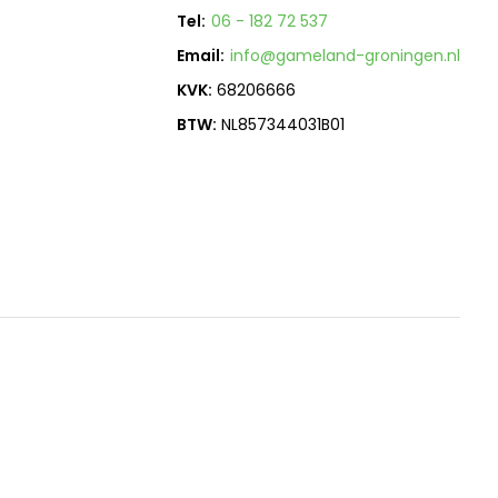
Tel:
06 - 182 72 537
Email:
info@gameland-groningen.nl
KVK:
68206666
BTW:
NL857344031B01