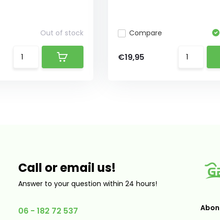
Out of stock
Compare
€19,95
Call or email us!
Answer to your question within 24 hours!
Abonn
06 - 182 72 537