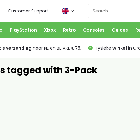
Customer Support
o
PlayStation
Xbox
Retro
Consoles
Guides
R
is verzending
naar NL en BE v.a. €75,-
Fysieke
winkel
in Gr
s tagged with 3-Pack