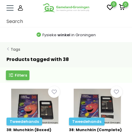
0
0
Fysieke
winkel
in Groningen
Tags
Products tagged with 38
Filters
Tweedehands
Tweedehands
38: Munchkin (Boxed)
38: Munchkin (Complete)