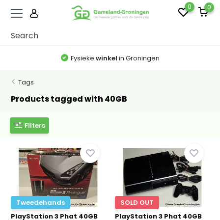
0
0
Fysieke
winkel
in Groningen
Tags
Products tagged with 40GB
Filters
Tweedehands
SOLD OUT
PlayStation 3 Phat 40GB
PlayStation 3 Phat 40GB