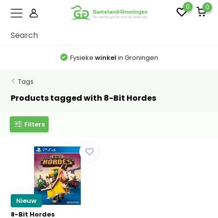
0
0
Fysieke
winkel
in Groningen
Tags
Products tagged with 8-Bit Hordes
Filters
Nieuw
8-Bit Hordes