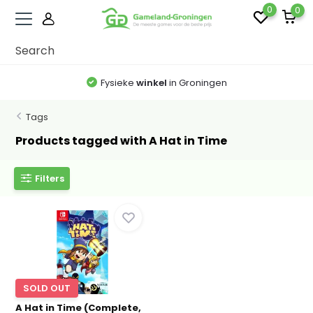
0
0
Fysieke
winkel
in Groningen
Tags
Products tagged with A Hat in Time
Filters
SOLD OUT
A Hat in Time (Complete,