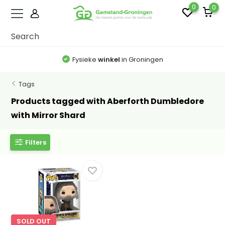
0
0
Fysieke
winkel
in Groningen
Tags
Products tagged with Aberforth Dumbledore
with Mirror Shard
Filters
SOLD OUT