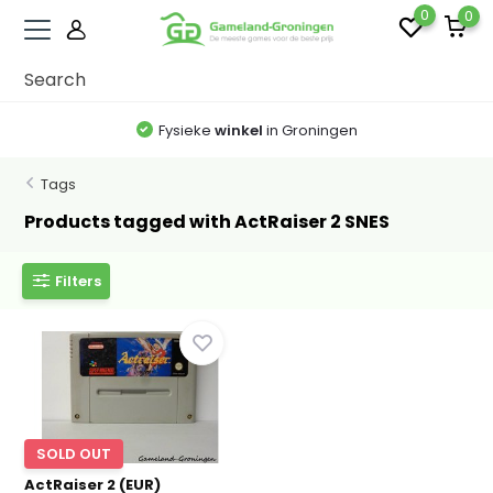
0
0
Fysieke
winkel
in Groningen
Tags
Products tagged with ActRaiser 2 SNES
Filters
SOLD OUT
ActRaiser 2 (EUR)