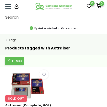
0
0
Fysieke
winkel
in Groningen
Tags
Products tagged with Actraiser
Filters
SOLD OUT
Actraiser (Complete, HOL)