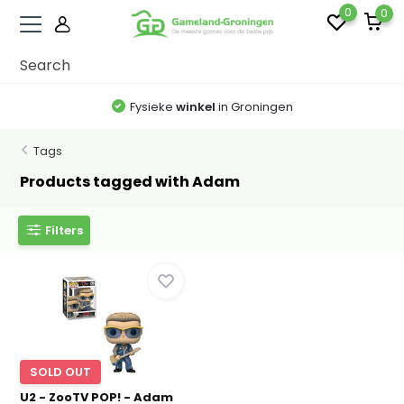
0
0
Fysieke
winkel
in Groningen
Tags
Products tagged with Adam
Filters
SOLD OUT
U2 - ZooTV POP! - Adam