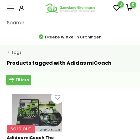
0
0
Fysieke
winkel
in Groningen
Tags
Products tagged with Adidas miCoach
Filters
SOLD OUT
Adidas miCoach The