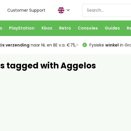
Customer Support
o
PlayStation
Xbox
Retro
Consoles
Guides
R
is verzending
naar NL en BE v.a. €75,-
Fysieke
winkel
in Gr
s tagged with Aggelos