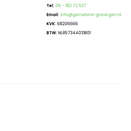
Tel:
06 - 182 72 537
Email:
info@gameland-groningen.nl
KVK:
68206666
BTW:
NL857344031B01