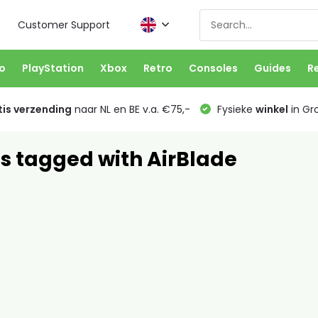
Customer Support
o
PlayStation
Xbox
Retro
Consoles
Guides
R
is verzending
naar NL en BE v.a. €75,-
Fysieke
winkel
in Gr
s tagged with AirBlade