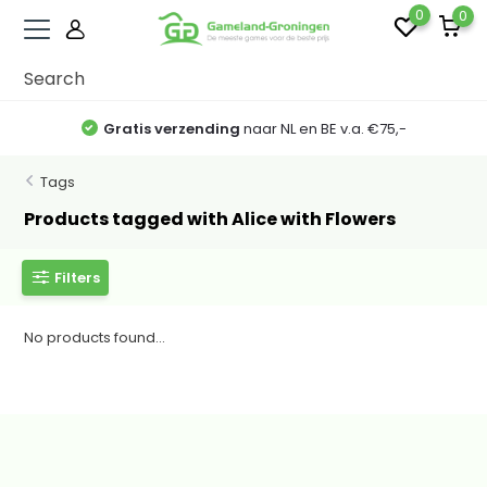
0
0
Gratis verzending
naar NL en BE v.a. €75,-
Tags
Products tagged with Alice with Flowers
Filters
No products found...