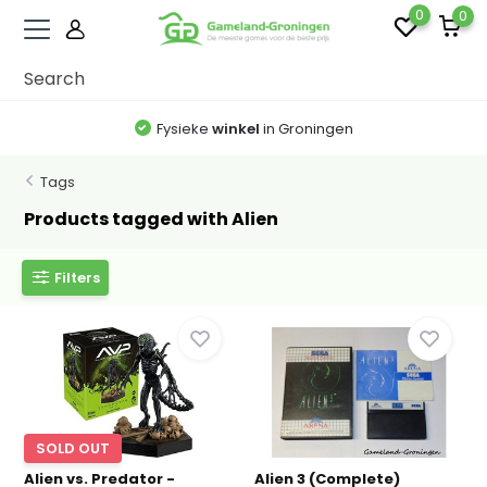
0
0
Fysieke
winkel
in Groningen
Tags
Products tagged with Alien
Filters
SOLD OUT
Alien vs. Predator -
Alien 3 (Complete)