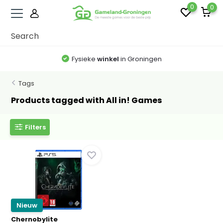
0
0
Fysieke
winkel
in Groningen
Tags
Products tagged with All in! Games
Filters
Nieuw
Chernobylite