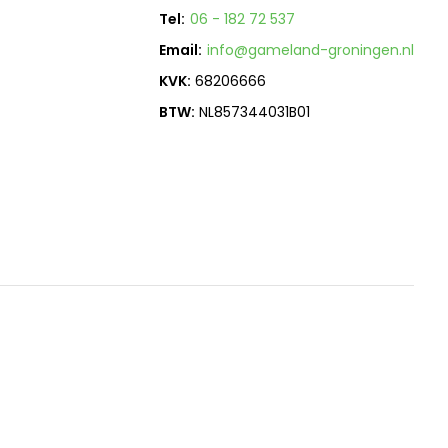
Tel:
06 - 182 72 537
Email:
info@gameland-groningen.nl
KVK:
68206666
BTW:
NL857344031B01