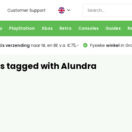
Customer Support
o
PlayStation
Xbox
Retro
Consoles
Guides
R
is verzending
naar NL en BE v.a. €75,-
Fysieke
winkel
in Gr
s tagged with Alundra