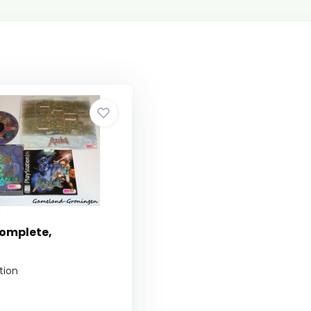
omplete,
tion