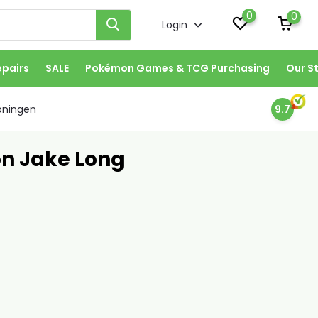
0
0
Login
epairs
SALE
Pokémon Games & TCG Purchasing
Our S
oningen
9.7
n Jake Long