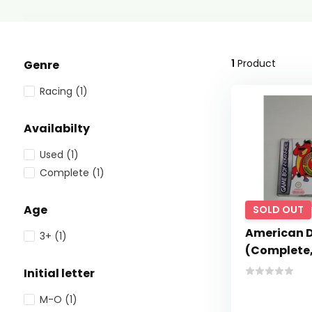
1
Product
Genre
Racing
(1)
Availabilty
Used
(1)
Complete
(1)
Age
SOLD OUT
American 
3+
(1)
(Complete,
Initial letter
M-O
(1)