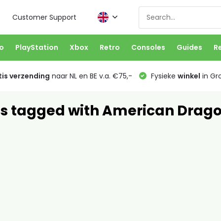
Customer Support
o
PlayStation
Xbox
Retro
Consoles
Guides
R
is verzending
naar NL en BE v.a. €75,-
Fysieke
winkel
in Gr
s tagged with American Drago