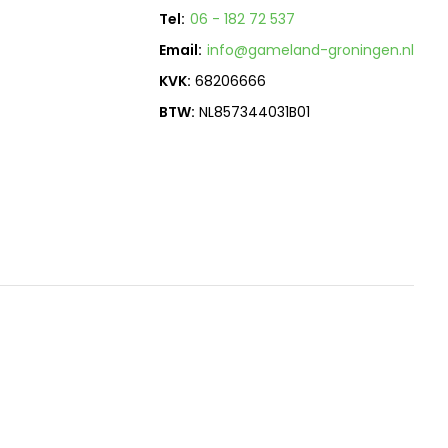
Tel:
06 - 182 72 537
Email:
info@gameland-groningen.nl
KVK:
68206666
BTW:
NL857344031B01