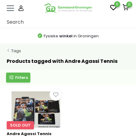
0
0
Fysieke
winkel
in Groningen
Tags
Products tagged with Andre Agassi Tennis
Filters
SOLD OUT
Andre Agassi Tennis