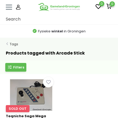
0
0
Fysieke
winkel
in Groningen
Tags
Products tagged with Arcade Stick
Filters
SOLD OUT
Teqniche Sega Mega