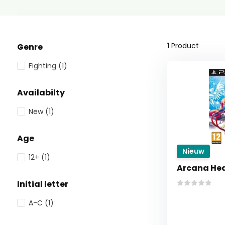
1
Product
Genre
Fighting
(1)
Availabilty
New
(1)
Age
Nieuw
12+
(1)
Arcana Hea
Initial letter
A-C
(1)