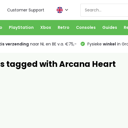
Customer Support
o
PlayStation
Xbox
Retro
Consoles
Guides
R
is verzending
naar NL en BE v.a. €75,-
Fysieke
winkel
in Gr
s tagged with Arcana Heart