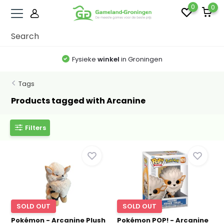
0
0
Fysieke
winkel
in Groningen
Tags
Products tagged with Arcanine
Filters
SOLD OUT
SOLD OUT
Pokémon - Arcanine Plush
Pokémon POP! - Arcanine