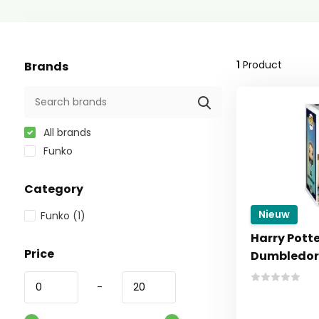
1
Product
Brands
All brands
Funko
Category
Nieuw
Funko
(1)
Harry Potte
Price
Dumbledor
-