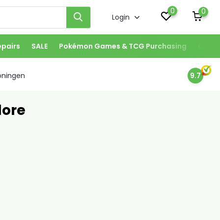
0
0
Login
epairs
SALE
Pokémon Games & TCG Purchasing
Our S
oningen
9.7
dore