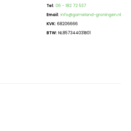
Tel:
06 - 182 72 537
Email:
info@gameland-groningen.nl
KVK:
68206666
BTW:
NL857344031B01