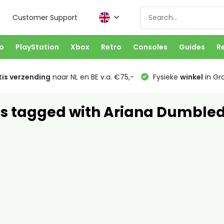
Customer Support
o
PlayStation
Xbox
Retro
Consoles
Guides
R
is verzending
naar NL en BE v.a. €75,-
Fysieke
winkel
in Gr
s tagged with Ariana Dumble