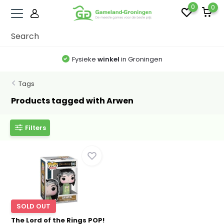
0
0
Fysieke
winkel
in Groningen
Tags
Products tagged with Arwen
Filters
SOLD OUT
The Lord of the Rings POP!