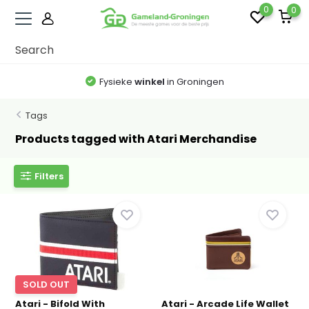
0
0
Fysieke
winkel
in Groningen
Tags
Products tagged with Atari Merchandise
Filters
SOLD OUT
Atari - Bifold With
Atari - Arcade Life Wallet