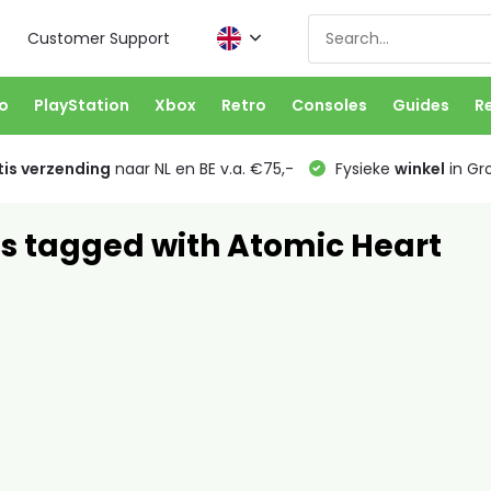
Customer Support
o
PlayStation
Xbox
Retro
Consoles
Guides
R
is verzending
naar NL en BE v.a. €75,-
Fysieke
winkel
in Gr
s tagged with Atomic Heart