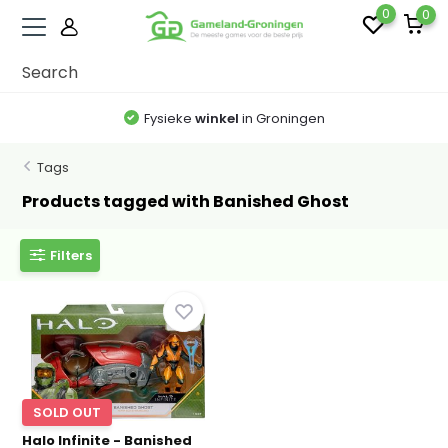
0
0
Fysieke
winkel
in Groningen
Tags
Products tagged with Banished Ghost
Filters
SOLD OUT
Halo Infinite - Banished