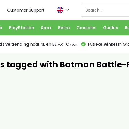
Customer Support
o
PlayStation
Xbox
Retro
Consoles
Guides
R
is verzending
naar NL en BE v.a. €75,-
Fysieke
winkel
in Gr
s tagged with Batman Battle