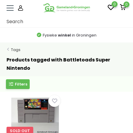
0
0
Fysieke
winkel
in Groningen
Tags
Products tagged with Battletoads Super
Nintendo
Filters
SOLD OUT