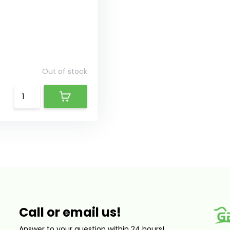
Out of stock
Call or email us!
Answer to your question within 24 hours!