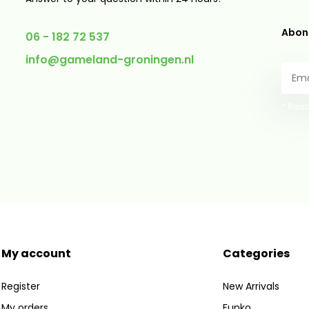
Abonn
06 - 182 72 537
info@gameland-groningen.nl
* Read
My account
Categories
Register
New Arrivals
My orders
Funko