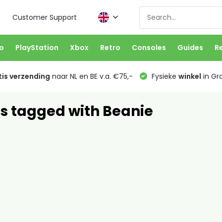
Customer Support
o
PlayStation
Xbox
Retro
Consoles
Guides
R
is verzending
naar NL en BE v.a. €75,-
Fysieke
winkel
in Gr
s tagged with Beanie