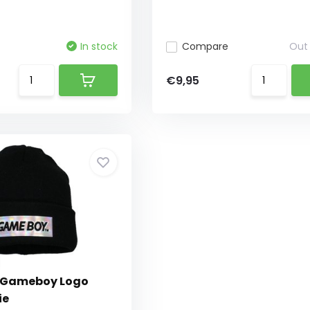
In stock
Compare
Out 
€9,95
- Gameboy Logo
ie