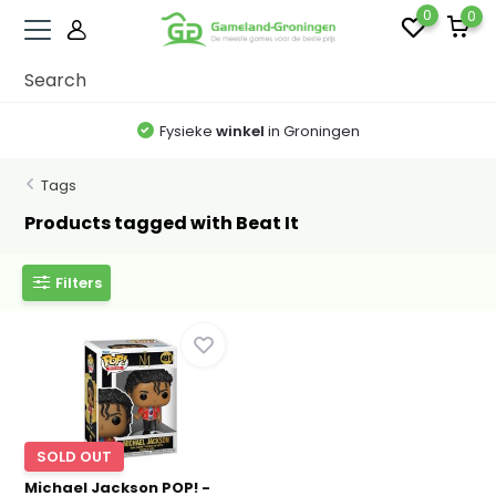
0
0
Fysieke
winkel
in Groningen
Tags
Products tagged with Beat It
Filters
SOLD OUT
Michael Jackson POP! -