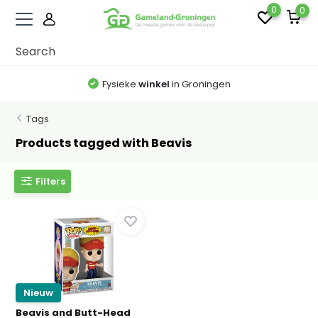
0
0
Fysieke
winkel
in Groningen
Tags
Products tagged with Beavis
Filters
Nieuw
Beavis and Butt-Head