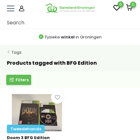
0
0
Fysieke
winkel
in Groningen
Tags
Products tagged with BFG Edition
Filters
Tweedehands
Doom 3 BFG Edition