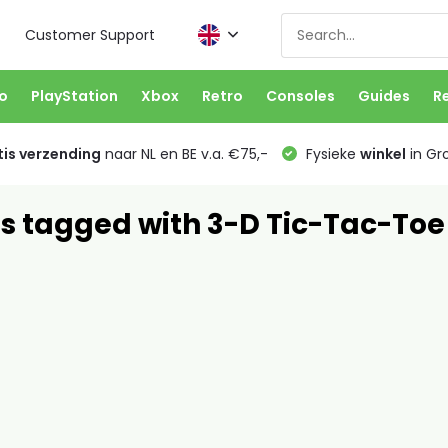
Customer Support
o
PlayStation
Xbox
Retro
Consoles
Guides
R
is verzending
naar NL en BE v.a. €75,-
Fysieke
winkel
in Gr
s tagged with 3-D Tic-Tac-Toe