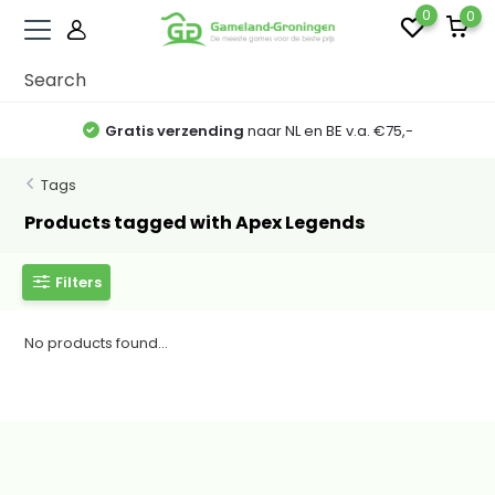
0
0
Gratis verzending
naar NL en BE v.a. €75,-
Tags
Products tagged with Apex Legends
Filters
No products found...