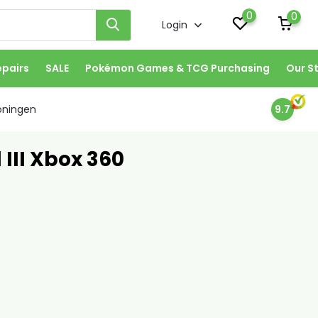
0
0
Login
epairs
SALE
Pokémon Games & TCG Purchasing
Our S
oningen
9.7
III Xbox 360