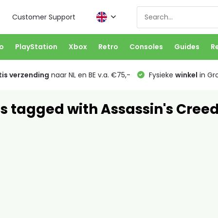
Customer Support
o
PlayStation
Xbox
Retro
Consoles
Guides
R
is verzending
naar NL en BE v.a. €75,-
Fysieke
winkel
in Gr
s tagged with Assassin's Creed 