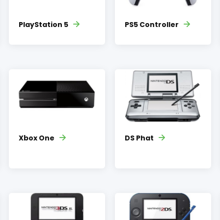
PlayStation 5
PS5 Controller
Xbox One
DS Phat