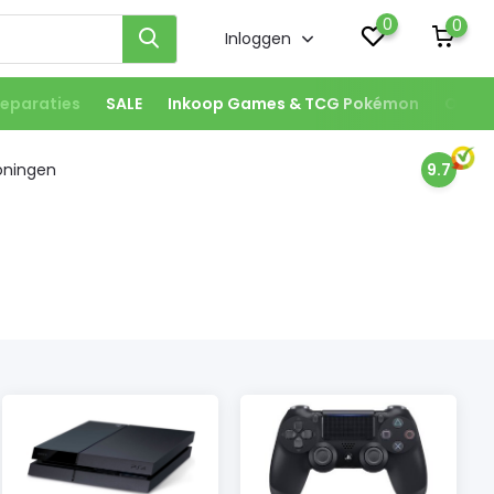
0
0
Inloggen
eparaties
SALE
Inkoop Games & TCG Pokémon
Onze 
oningen
9.7