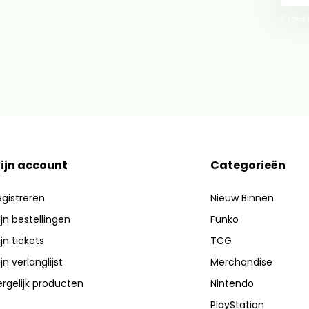
* Lees
ijn account
Categorieën
gistreren
Nieuw Binnen
jn bestellingen
Funko
jn tickets
TCG
jn verlanglijst
Merchandise
rgelijk producten
Nintendo
PlayStation