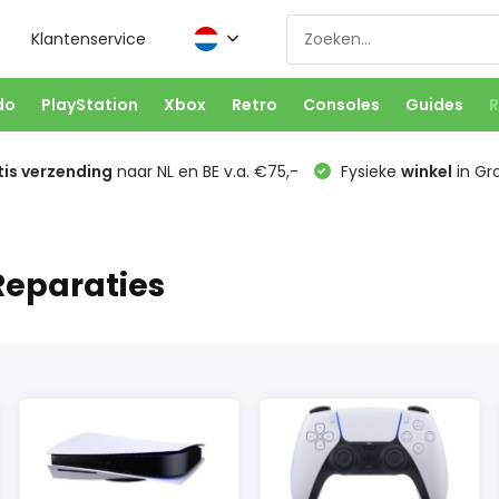
Klantenservice
do
PlayStation
Xbox
Retro
Consoles
Guides
R
is verzending
naar NL en BE v.a. €75,-
Fysieke
winkel
in Gr
Reparaties