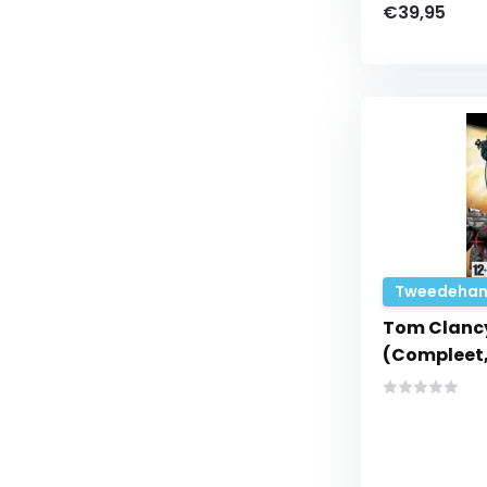
€39,95
Tweedehan
Tom Clancy
(Compleet,