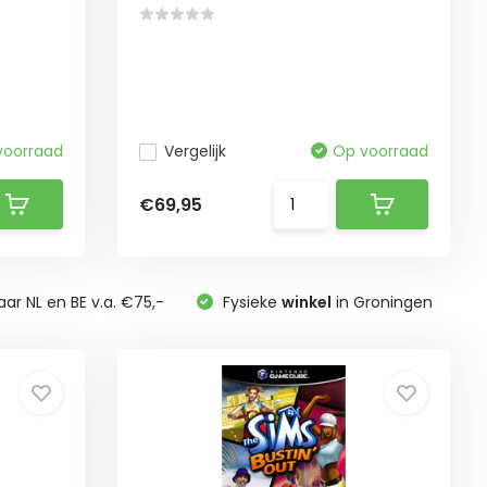
voorraad
Vergelijk
Op voorraad
€69,95
ar NL en BE v.a. €75,-
Fysieke
winkel
in Groningen