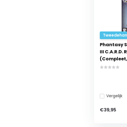
Tweedehan
Phantasy S
III C.A.R.D.
(Compleet,
Vergelijk
€39,95