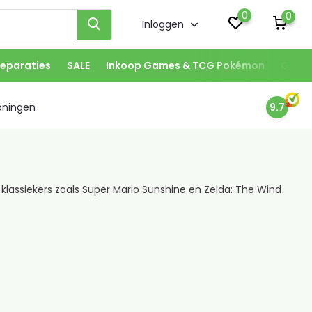
0
0
Inloggen
eparaties
SALE
Inkoop Games & TCG Pokémon
Onze 
oningen
9.7
ssiekers zoals Super Mario Sunshine en Zelda: The Wind