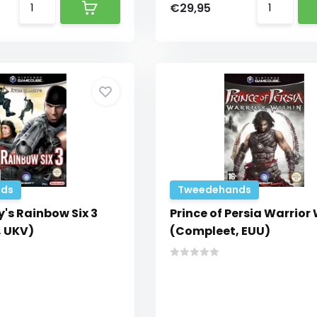
€29,95
ds
Tweedehands
's Rainbow Six 3
Prince of Persia Warrior
 UKV)
(Compleet, EUU)