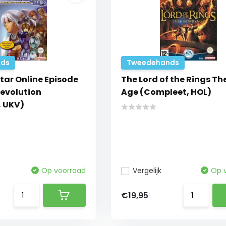
ds
Tweedehands
tar Online Episode
The Lord of the Rings Th
 Revolution
Age (Compleet, HOL)
 UKV)
Op voorraad
Vergelijk
Op 
€19,95