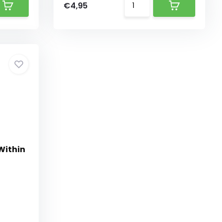
€4,95
 Within