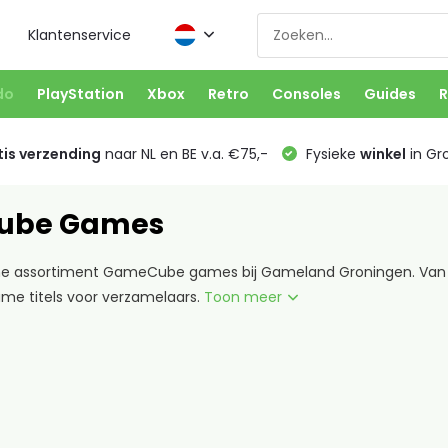
Klantenservice
do
PlayStation
Xbox
Retro
Consoles
Guides
R
is verzending
naar NL en BE v.a. €75,-
Fysieke
winkel
in Gr
ube Games
e assortiment GameCube games bij Gameland Groningen. Van kla
ame titels voor verzamelaars.
Toon meer