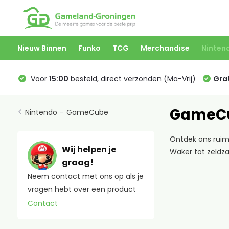
Nieuw Binnen
Funko
TCG
Merchandise
Ninten
Voor
15:00
besteld, direct verzonden (Ma-Vrij)
Grat
GameC
Nintendo
-
GameCube
Ontdek ons ruim
Wij helpen je
Waker tot zeldz
graag!
Neem contact met ons op als je
vragen hebt over een product
Contact