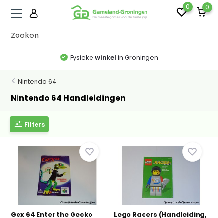
0
0
Fysieke
winkel
in Groningen
Nintendo 64
Nintendo 64 Handleidingen
Filters
Gex 64 Enter the Gecko
Lego Racers (Handleiding,