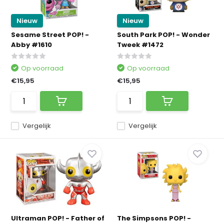
Nieuw
Nieuw
Sesame Street POP! -
South Park POP! - Wonder
Abby #1610
Tweek #1472
Op voorraad
Op voorraad
€15,95
€15,95
Vergelijk
Vergelijk
Ultraman POP! - Father of
The Simpsons POP! -