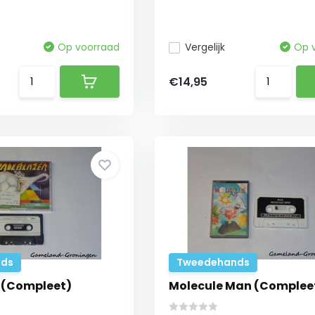
Op voorraad
Vergelijk
Op 
€14,95
ds
Tweedehands
r (Compleet)
Molecule Man (Complee