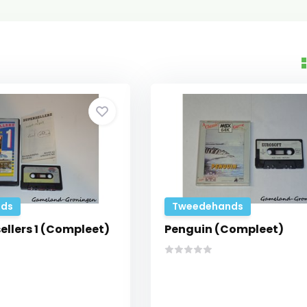
ds
Tweedehands
ellers 1 (Compleet)
Penguin (Compleet)