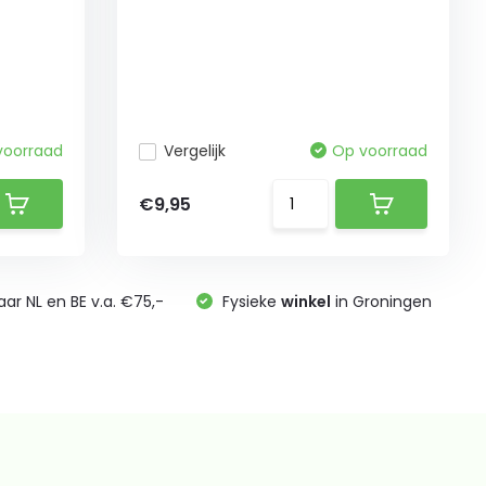
voorraad
Vergelijk
Op voorraad
€9,95
ar NL en BE v.a. €75,-
Fysieke
winkel
in Groningen