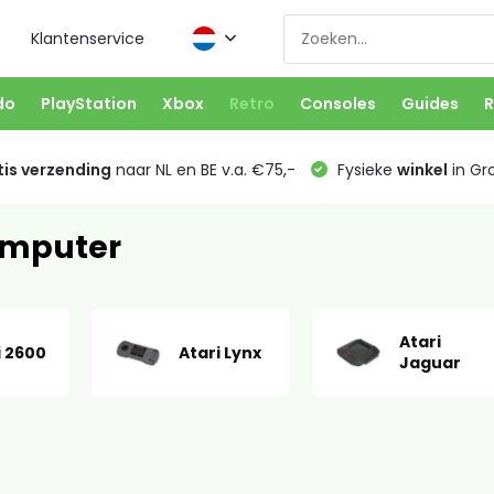
Klantenservice
do
PlayStation
Xbox
Retro
Consoles
Guides
R
is verzending
naar NL en BE v.a. €75,-
Fysieke
winkel
in Gr
mputer
Atari
i 2600
Atari Lynx
Jaguar