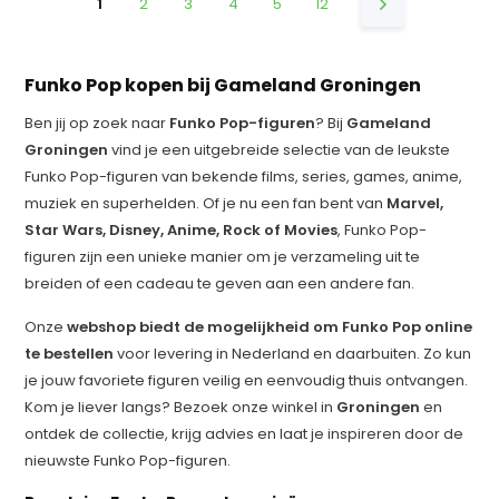
1
2
3
4
5
12
Funko Pop kopen bij Gameland Groningen
Ben jij op zoek naar
Funko Pop-figuren
? Bij
Gameland
Groningen
vind je een uitgebreide selectie van de leukste
Funko Pop-figuren van bekende films, series, games, anime,
muziek en superhelden. Of je nu een fan bent van
Marvel,
Star Wars, Disney, Anime, Rock of Movies
, Funko Pop-
figuren zijn een unieke manier om je verzameling uit te
breiden of een cadeau te geven aan een andere fan.
Onze
webshop biedt de mogelijkheid om Funko Pop online
te bestellen
voor levering in Nederland en daarbuiten. Zo kun
je jouw favoriete figuren veilig en eenvoudig thuis ontvangen.
Kom je liever langs? Bezoek onze winkel in
Groningen
en
ontdek de collectie, krijg advies en laat je inspireren door de
nieuwste Funko Pop-figuren.