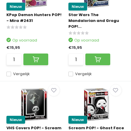
Nieuw
Nieuw
KPop Demon Hunters POP!
Star Wars The
- Mira #2431
Mandalorian and Grogu
POP!...
Op voorraad
Op voorraad
€15,95
€15,95
Vergelijk
Vergelijk
Nieuw
Nieuw
VHS Covers POP! - Scream
Scream POP! - Ghost Face