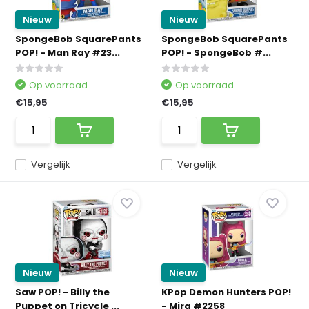
Nieuw
Nieuw
SpongeBob SquarePants
SpongeBob SquarePants
POP! - Man Ray #23...
POP! - SpongeBob #...
Op voorraad
Op voorraad
€15,95
€15,95
Vergelijk
Vergelijk
Nieuw
Nieuw
Saw POP! - Billy the
KPop Demon Hunters POP!
Puppet on Tricycle ...
- Mira #2258