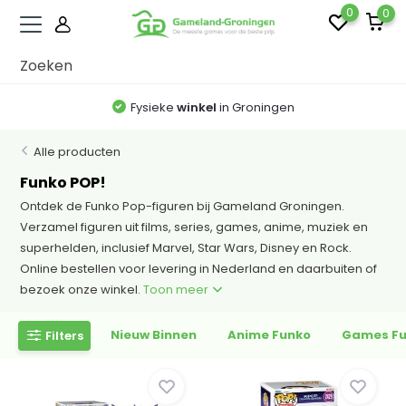
0
0
Fysieke
winkel
in Groningen
Alle producten
Funko POP!
Ontdek de Funko Pop-figuren bij Gameland Groningen.
Verzamel figuren uit films, series, games, anime, muziek en
superhelden, inclusief Marvel, Star Wars, Disney en Rock.
Online bestellen voor levering in Nederland en daarbuiten of
bezoek onze winkel.
Toon meer
Nieuw Binnen
Anime Funko
Games F
Filters